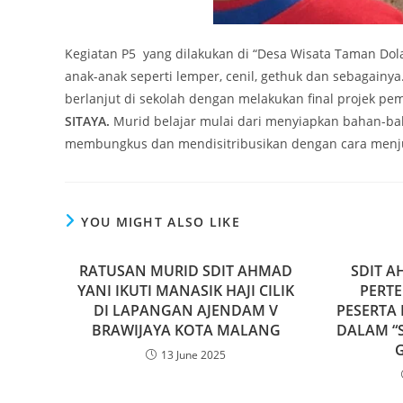
Kegiatan P5 yang dilakukan di “Desa Wisata Taman Dol
anak-anak seperti lemper, cenil, gethuk dan sebagainy
berlanjut di sekolah dengan melakukan final projek pem
SITAYA.
Murid belajar mulai dari menyiapkan bahan-b
membungkus dan mendisitribusikan dengan cara menju
YOU MIGHT ALSO LIKE
RATUSAN MURID SDIT AHMAD
SDIT A
YANI IKUTI MANASIK HAJI CILIK
PERT
DI LAPANGAN AJENDAM V
PESERTA 
BRAWIJAYA KOTA MALANG
DALAM “S
13 June 2025