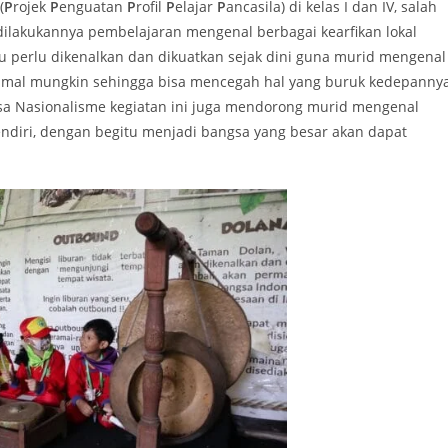
(
P
rojek
P
enguatan
P
rofil
P
elajar
P
ancasila) di kelas I dan IV, salah
 dilakukannya pembelajaran mengenal berbagai kearfikan lokal
ntu perlu dikenalkan dan dikuatkan sejak dini guna murid mengenal
simal mungkin sehingga bisa mencegah hal yang buruk kedepanny
asa Nasionalisme kegiatan ini juga mendorong murid mengenal
ndiri, dengan begitu menjadi bangsa yang besar akan dapat