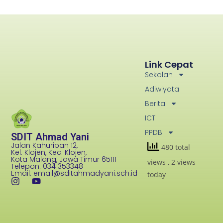
Link Cepat
Sekolah
Adiwiyata
Berita
ICT
PPDB
SDIT Ahmad Yani
Jalan Kahuripan 12,
480 total
Kel. Klojen, Kec. Klojen,
Kota Malang, Jawa Timur 65111
views
, 2 views
Telepon: 0341353348
Email: email@sditahmadyani.sch.id
today