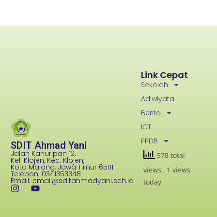
Link Cepat
Sekolah
Adiwiyata
Berita
ICT
PPDB
SDIT Ahmad Yani
Jalan Kahuripan 12,
578 total
Kel. Klojen, Kec. Klojen,
Kota Malang, Jawa Timur 65111
views
, 1 views
Telepon: 0341353348
Email: email@sditahmadyani.sch.id
today