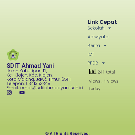
Link Cepat
Sekolah
Adiwiyata
Berita
ICT
PPDB
SDIT Ahmad Yani
Jalan Kahuripan 12,
241 total
Kel. Klojen, Kec. Klojen,
Kota Malang, Jawa Timur 65111
views
, 1 views
Telepon: 0341353348
Email: email@sditahmadyani.sch.id
today
© All Rights Reserved.