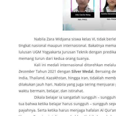
Nabila Zara Widyana siswa kelas VI, tidak berlebih
tingkat nasional maupun internasional. Bakatnya mema
lulusan UGM Yogyakarta Jurusan Teknik dengan predik
memang turun dari kedua orang tuanya.
Kali ini medali internasional ditorehkan melalu
December
Tahun 2021 dengan
Silver Medal
. Bersaing d
India, Thailand, Kazakhstan, hingga Iran, tidaklah me
dilakukan jauh hari. Nabila yang juga sering menjuarai
waktu bermain, belajar, dan istirahat.
Dikala belajar ia sangatlah sungguh – sungguh da
tua bahwa ketika belajar harus sungguh – sungguh sep
payahnya. Serta ketika harus menjaga hafalan Al Qur’a