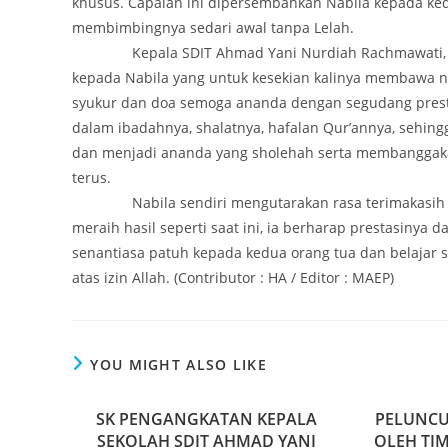
khusus. Capaian ini dipersembahkan Nabila kepada ked
membimbingnya sedari awal tanpa Lelah.
Kepala SDIT Ahmad Yani Nurdiah Rachmawati, S.Pd
kepada Nabila yang untuk kesekian kalinya membawa nam
syukur dan doa semoga ananda dengan segudang presta
dalam ibadahnya, shalatnya, hafalan Qur’annya, sehin
dan menjadi ananda yang sholehah serta membanggaka
terus.
Nabila sendiri mengutarakan rasa terimakasih ny
meraih hasil seperti saat ini, ia berharap prestasinya 
senantiasa patuh kepada kedua orang tua dan belaja
atas izin Allah. (Contributor : HA / Editor : MAEP)
YOU MIGHT ALSO LIKE
SK PENGANGKATAN KEPALA
PELUNCU
SEKOLAH SDIT AHMAD YANI
OLEH TI