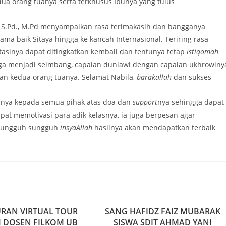
ua orang tuanya serta terkhusus Ibunya yang tulus
., M.Pd menyampaikan rasa terimakasih dan bangganya
a baik Sitaya hingga ke kancah Internasional. Teriring rasa
sinya dapat ditingkatkan kembali dan tentunya tetap
istiqomah
gga menjadi seimbang, capaian duniawi dengan capaian ukhrowiny
n kedua orang tuanya. Selamat Nabila,
barakallah
dan sukses
a kepada semua pihak atas doa dan
support
nya sehingga dapat
dapat memotivasi para adik kelasnya, ia juga berpesan agar
r sungguh sungguh
insyaAllah
hasilnya akan mendapatkan terbaik
RAN VIRTUAL TOUR
SANG HAFIDZ FAIZ MUBARAK
M DOSEN FILKOM UB
SISWA SDIT AHMAD YANI