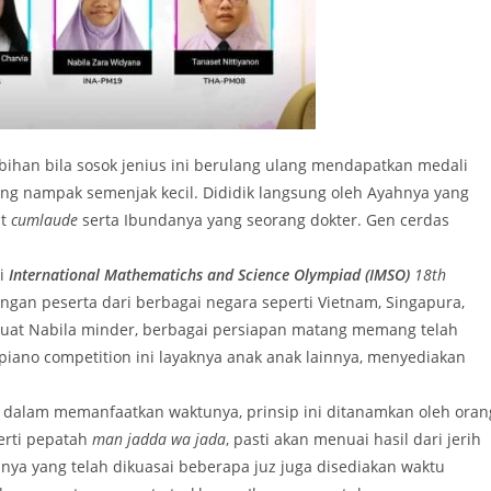
an bila sosok jenius ini berulang ulang mendapatkan medali
ng nampak semenjak kecil. Dididik langsung oleh Ayahnya yang
at
cumlaude
serta Ibundanya yang seorang dokter. Gen cerdas
i
International Mathematichs and Science Olympiad (IMSO)
18th
engan peserta dari berbagai negara seperti Vietnam, Singapura,
mbuat Nabila minder, berbagai persiapan matang memang telah
 piano competition ini layaknya anak anak lainnya, menyediakan
lam memanfaatkan waktunya, prinsip ini ditanamkan oleh oran
erti pepatah
man jadda wa jada
, pasti akan menuai hasil dari jerih
nnya yang telah dikuasai beberapa juz juga disediakan waktu