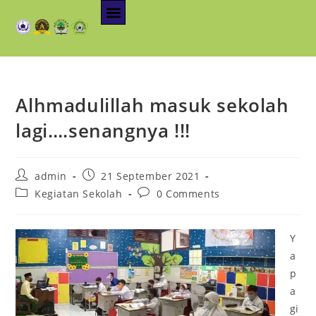
Alhmadulillah masuk sekolah
lagi….senangnya !!!
admin
21 September 2021
Kegiatan Sekolah
0 Comments
Y
a
p
a
gi