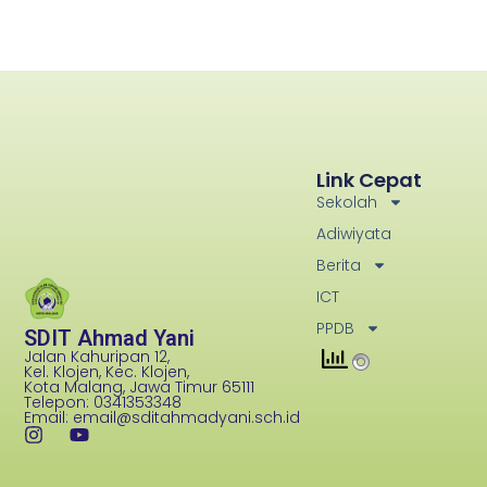
Link Cepat
Sekolah
Adiwiyata
Berita
ICT
PPDB
SDIT Ahmad Yani
Jalan Kahuripan 12,
Kel. Klojen, Kec. Klojen,
Kota Malang, Jawa Timur 65111
Telepon: 0341353348
Email: email@sditahmadyani.sch.id